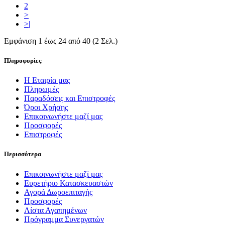
2
>
>|
Εμφάνιση 1 έως 24 από 40 (2 Σελ.)
Πληροφορίες
H Εταιρία μας
Πληρωμές
Παραδόσεις και Επιστροφές
Όροι Χρήσης
Επικοινωνήστε μαζί μας
Προσφορές
Επιστροφές
Περισσότερα
Επικοινωνήστε μαζί μας
Ευρετήριο Κατασκευαστών
Αγορά Δωροεπιταγής
Προσφορές
Λίστα Αγαπημένων
Πρόγραμμα Συνεργατών